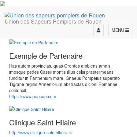
Union des Sapeurs Pompiers de Rouen
Toggle
MENU
navigation
Exemple de Partenaire
Has autem provincias, quas Orontes ambiens amnis
imosque pedes Cassii montis illius celsi praetermeans
funditur in Parthenium mare, Gnaeus Pompeius superato
Tigrane regnis Armeniorum abstractas dicioni Romanae
coniunxit.
https://www.pepsup.com
Clinique Saint Hilaire
http://www.clinique-sainthilaire.fr/